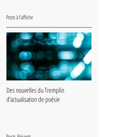
Posts à l'affiche
Des nouvelles du Tremplin
Slam de poésie du 2
d’actualisation de poésie
Posts Récents