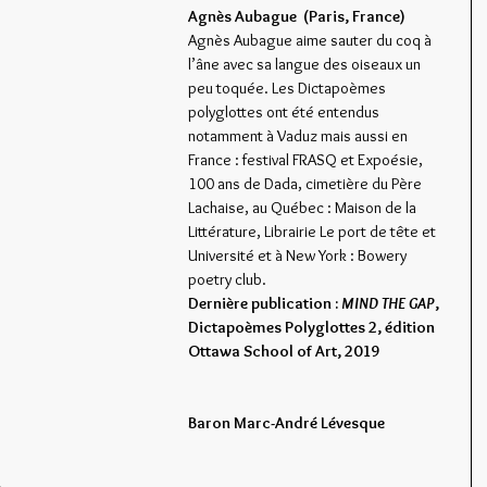
Agnès Aubague  (Paris, France)
Agnès Aubague aime sauter du coq à 
l’âne avec sa langue des oiseaux un 
peu toquée. Les Dictapoèmes 
polyglottes ont été entendus 
notamment à Vaduz mais aussi en 
France : festival FRASQ et Expoésie, 
100 ans de Dada, cimetière du Père 
Lachaise, au Québec : Maison de la 
Littérature, Librairie Le port de tête et 
Université et à New York : Bowery 
poetry club. 
Dernière publication : 
MIND THE GAP
, 
Dictapoèmes Polyglottes 2, édition 
Ottawa School of Art, 2019
Baron Marc-André Lévesque  