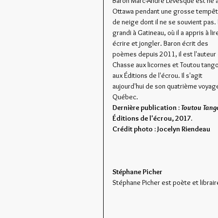
Baron Marc-André Lévesque est né à
Ottawa pendant une grosse tempêt
de neige dont il ne se souvient pas. I
grandi à Gatineau, où il a appris à lire
écrire et jongler. Baron écrit des 
poèmes depuis 2011, il est l'auteur 
Chasse aux licornes et Toutou tango
aux Éditions de l'écrou. Il s'agit 
aujourd'hui de son quatrième voyage
Québec.
Dernière publication : 
Toutou Tang
Éditions de l'écrou, 2017.
Crédit photo : Jocelyn Riendeau
Stéphane Picher
Stéphane Picher est poète et libraire.