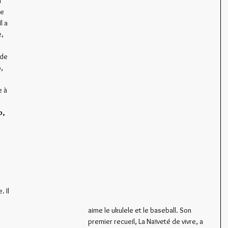
 
e 
l a 
, 
de 
, 
 à 
o
, 
 Il 
aime le ukulele et le baseball. Son 
premier recueil, La Naïveté de vivre, a 