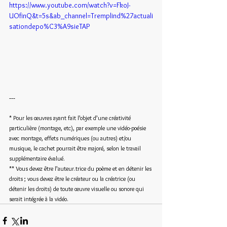
https://www.youtube.com/watch?v=FkoJ-
UOfinQ&t=5s&ab_channel=Tremplind%27actuali
sationdepo%C3%A9sieTAP
---
* Pour les œuvres ayant fait l’objet d’une créativité 
particulière (montage, etc), par exemple une vidéo-poésie 
avec montage, effets numériques (ou autres) et/ou 
musique, le cachet pourrait être majoré, selon le travail 
supplémentaire évalué.
** Vous devez être l’auteur.trice du poème et en détenir les 
droits ; vous devez être le créateur ou la créatrice (ou 
détenir les droits) de toute œuvre visuelle ou sonore qui 
serait intégrée à la vidéo.