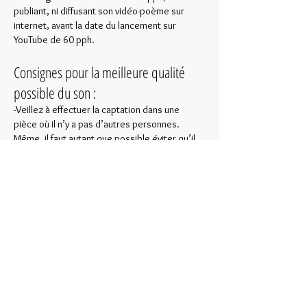
publiant, ni diffusant son vidéo-poème sur
internet, avant la date du lancement sur
YouTube de 60 pph.
Consignes pour la meilleure qualité
possible du son :
-Veillez à effectuer la captation dans une
pièce où il n’y a pas d’autres personnes.
Même, il faut autant que possible éviter qu’il
y ait du bruit ambiant provenant d’une autre
pièce ou de l’extérieur. Ces petits bruits
nuisent plus qu’on ne le croit à l’audition.
- Veuillez vous tenir près du microphone. Si
le micro est incorporé à l’appareil (ex.
Cellulaire) vous devrez donc être cadré de
près. Le but étant que le son de votre voix
soit assez fort. Près ça signifie pas plus de
2 pieds (ou 61 centimètres) de l’objectif (et
du micro).