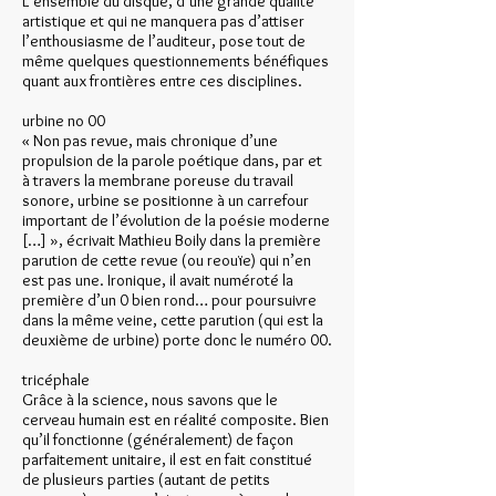
L’ensemble du disque, d’une grande qualité
artistique et qui ne manquera pas d’attiser
l’enthousiasme de l’auditeur, pose tout de
même quelques questionnements bénéfiques
quant aux frontières entre ces disciplines.
urbine no 00
« Non pas revue, mais chronique d’une
propulsion de la parole poétique dans, par et
à travers la membrane poreuse du travail
sonore, urbine se positionne à un carrefour
important de l’évolution de la poésie moderne
[…] », écrivait Mathieu Boily dans la première
parution de cette revue (ou reouïe) qui n’en
est pas une. Ironique, il avait numéroté la
première d’un 0 bien rond… pour poursuivre
dans la même veine, cette parution (qui est la
deuxième de urbine) porte donc le numéro 00.
tricéphale
Grâce à la science, nous savons que le
cerveau humain est en réalité composite. Bien
qu’il fonctionne (généralement) de façon
parfaitement unitaire, il est en fait constitué
de plusieurs parties (autant de petits