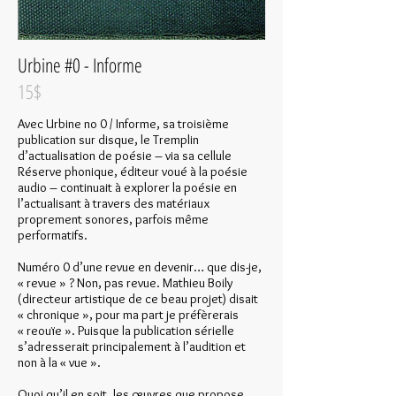
Urbine #0 - Informe
15$
Avec Urbine no 0 / Informe, sa troisième
publication sur disque, le Tremplin
d’actualisation de poésie – via sa cellule
Réserve phonique, éditeur voué à la poésie
audio – continuait à explorer la poésie en
l’actualisant à travers des matériaux
proprement sonores, parfois même
performatifs.
Numéro 0 d’une revue en devenir… que dis-je,
« revue » ? Non, pas revue. Mathieu Boily
(directeur artistique de ce beau projet) disait
« chronique », pour ma part je préfèrerais
« reouïe ». Puisque la publication sérielle
s’adresserait principalement à l’audition et
non à la « vue ».
Quoi qu’il en soit, les œuvres que propose