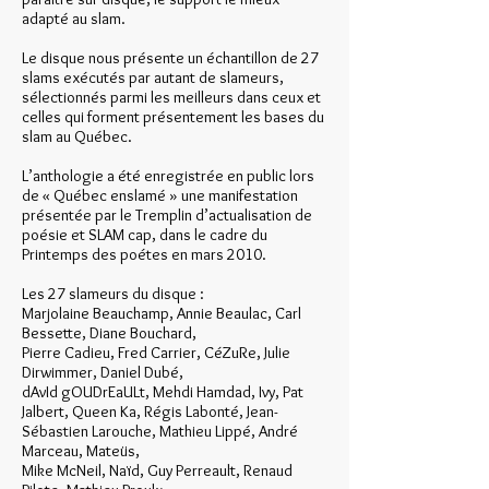
adapté au slam.
Le disque nous présente un échantillon de 27
slams exécutés par autant de slameurs,
sélectionnés parmi les meilleurs dans ceux et
celles qui forment présentement les bases du
slam au Québec.
L’anthologie a été enregistrée en public lors
de « Québec enslamé » une manifestation
présentée par le Tremplin d’actualisation de
poésie et SLAM cap, dans le cadre du
Printemps des poétes en mars 2010.
Les 27 slameurs du disque :
Marjolaine Beauchamp, Annie Beaulac, Carl
Bessette, Diane Bouchard,
Pierre Cadieu, Fred Carrier, CéZuRe, Julie
Dirwimmer, Daniel Dubé,
dAvId gOUDrEaULt, Mehdi Hamdad, Ivy, Pat
Jalbert, Queen Ka, Régis Labonté, Jean-
Sébastien Larouche, Mathieu Lippé, André
Marceau, Mateüs,
Mike McNeil, Naïd, Guy Perreault, Renaud