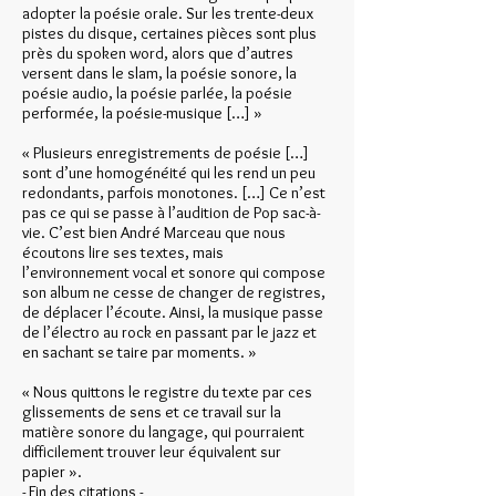
adopter la poésie orale. Sur les trente-deux
pistes du disque, certaines pièces sont plus
près du spoken word, alors que d’autres
versent dans le slam, la poésie sonore, la
poésie audio, la poésie parlée, la poésie
performée, la poésie-musique […] »
« Plusieurs enregistrements de poésie […]
sont d’une homogénéité qui les rend un peu
redondants, parfois monotones. […] Ce n’est
pas ce qui se passe à l’audition de Pop sac-à-
vie. C’est bien André Marceau que nous
écoutons lire ses textes, mais
l’environnement vocal et sonore qui compose
son album ne cesse de changer de registres,
de déplacer l’écoute. Ainsi, la musique passe
de l’électro au rock en passant par le jazz et
en sachant se taire par moments. »
« Nous quittons le registre du texte par ces
glissements de sens et ce travail sur la
matière sonore du langage, qui pourraient
difficilement trouver leur équivalent sur
papier ».
- Fin des citations -