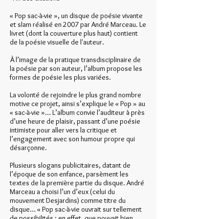
« Pop sac-à-vie », un disque de poésie vivante
et slam réalisé en 2007 par André Marceau. Le
livret (dont la couverture plus haut) contient
de la poésie visuelle de l'auteur.
À l’image de la pratique transdisciplinaire de
la poésie par son auteur, l’album propose les
formes de poésie les plus variées.
La volonté de rejoindre le plus grand nombre
motive ce projet, ainsi s’explique le « Pop » au
« sac-à-vie »… L’album convie l’auditeur à près
d’une heure de plaisir, passant d’une poésie
intimiste pour aller vers la critique et
l’engagement avec son humour propre qui
désarçonne.
Plusieurs slogans publicitaires, datant de
l’époque de son enfance, parsèment les
textes de la première partie du disque. André
Marceau a choisi l’un d’eux (celui du
mouvement Desjardins) comme titre du
disque… « Pop sac-à-vie ouvrait sur tellement
de possibilités : en effet, que pouvait bien