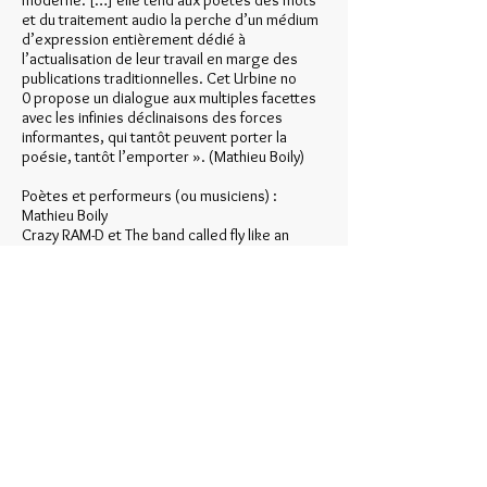
moderne. […] elle tend aux poètes des mots
et du traitement audio la perche d’un médium
d’expression entièrement dédié à
l’actualisation de leur travail en marge des
publications traditionnelles. Cet Urbine no
0 propose un dialogue aux multiples facettes
avec les infinies déclinaisons des forces
informantes, qui tantôt peuvent porter la
poésie, tantôt l’emporter ». (Mathieu Boily)
Poètes et performeurs (ou musiciens) :
Mathieu Boily
Crazy RAM-D et The band called fly like an
eagle to the sea like you never DO before
Sébastien Dulude
Geneviève et Matthieu
Karoline Georges
Alain Larose et Francis Arsenault
Denis Samson et Raphaël Simard.
Réalisateur : Mathieu Boily
Acheter