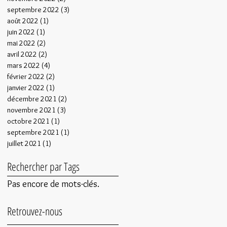
septembre 2022
(3)
3 posts
août 2022
(1)
1 post
juin 2022
(1)
1 post
mai 2022
(2)
2 posts
avril 2022
(2)
2 posts
mars 2022
(4)
4 posts
février 2022
(2)
2 posts
janvier 2022
(1)
1 post
décembre 2021
(2)
2 posts
novembre 2021
(3)
3 posts
octobre 2021
(1)
1 post
septembre 2021
(1)
1 post
juillet 2021
(1)
1 post
Rechercher par Tags
Pas encore de mots-clés.
Retrouvez-nous