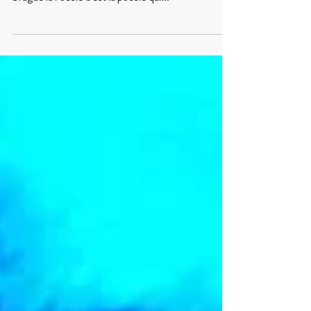
rue Saint-Augustin, Québec Événement Facebook
Drague la Poésie c'est la poésie qui...