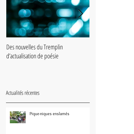
Des nouvelles du Tremplin
Slam de poésie du 2
d’actualisation de poésie
Actualités récentes
Pique-niques enslamés