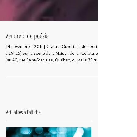
Vendredi de poésie
14 novembre | 20 h | Gratuit (Ouverture des portes
à 19h15) Sur la scène de la Maison de la littérature
(au 40, rue Saint-Stanislas, Québec, ou via le 39 rue
Sainte-Angèle, accessible pour personnes à mobilité
réduite). Événement Facebook Entrée libre, sortie
gratuite, poésie vivante depuis 1998! Les Vendredis
de poésie (VdP) présentent des rencontres en
poésie sans cérémonie qui, en toute convivialité,
sont animées de façon simple mais spontanée,
parfois drolatique et souv
Actualités à l'affiche