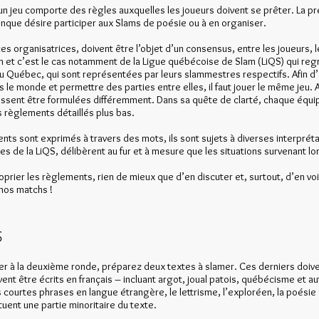
n, un jeu comporte des règles auxquelles les joueurs doivent se prêter. La pr
nque désire participer aux Slams de poésie ou à en organiser.
s organisatrices, doivent être l’objet d’un consensus, entre les joueurs, l
Slam et c’est le cas notamment de la Ligue québécoise de Slam (LiQS) qui 
u Québec, qui sont représentées par leurs slammestres respectifs. Afin d
s le monde et permettre des parties entre elles, il faut jouer le même jeu. 
ssent être formulées différemment. Dans sa quête de clarté, chaque équipe
s règlements détaillés plus bas.
 sont exprimés à travers des mots, ils sont sujets à diverses interprétat
 de la LiQS, délibèrent au fur et à mesure que les situations survenant lo
oprier les règlements, rien de mieux que d’en discuter et, surtout, d’en voi
 nos matchs !
s
per à la deuxième ronde, préparez deux textes à slamer. Ces derniers doiven
vent être écrits en français – incluant argot, joual patois, québécisme et a
courtes phrases en langue étrangère, le lettrisme, l’exploréen, la poésie 
tuent une partie minoritaire du texte.