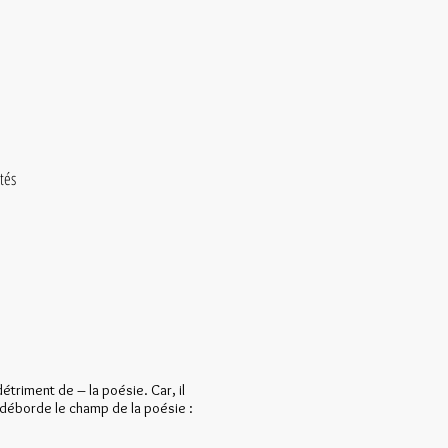
ités
étriment de – la poésie. Car, il
t déborde le champ de la poésie :