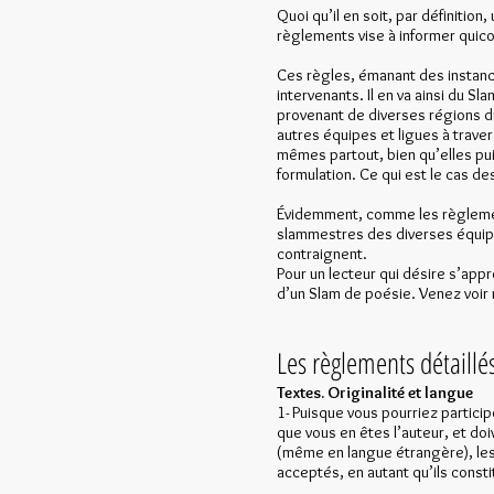
Quoi qu’il en soit, par définitio
règlements vise à informer quico
Ces règles, émanant des instance
intervenants. Il en va ainsi du 
provenant de diverses régions d
autres équipes et ligues à traver
mêmes partout, bien qu’elles pui
formulation. Ce qui est le cas de
Évidemment, comme les règlements
slammestres des diverses équipes
contraignent.
Pour un lecteur qui désire s’appr
d’un Slam de poésie. Venez voir
Les règlements détaillé
Textes. Originalité et langue
1- Puisque vous pourriez partici
que vous en êtes l’auteur, et doi
(même en langue étrangère), les 
acceptés, en autant qu’ils consti