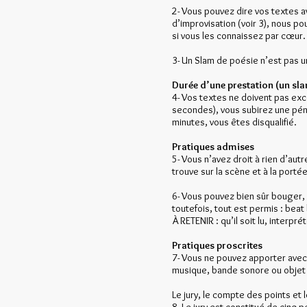
2- Vous pouvez dire vos textes av
d’improvisation (voir 3), nous p
si vous les connaissez par cœur.
3- Un Slam de poésie n’est pas u
Durée d’une prestation (un sla
4- Vos textes ne doivent pas exc
secondes), vous subirez une péna
minutes, vous êtes disqualifié.
Pratiques admises
5- Vous n’avez droit à rien d’autr
trouve sur la scène et à la porté
6- Vous pouvez bien sûr bouger, 
toutefois, tout est permis : bea
À RETENIR : qu’il soit lu, interp
Pratiques proscrites
7- Vous ne pouvez apporter avec
musique, bande sonore ou objet 
Le jury, le compte des points et