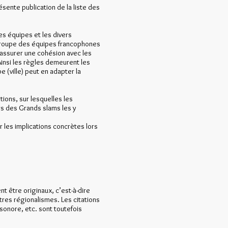
ésente publication de la liste des
es équipes et les divers
regroupe des équipes francophones
’assurer une cohésion avec les
Ainsi les règles demeurent les
 (ville) peut en adapter la
ions, sur lesquelles les
rs des Grands slams les y
r les implications concrètes lors
t être originaux, c’est-à-dire
utres régionalismes. Les citations
sonore, etc. sont toutefois