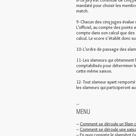
8- Le jury est constitué de cinq 
mandaté pour choisir les membre
match.
9- Chacun des cinq juges évalue v
L’officiel, au compte des points 
compte dans son calcul que des t
calcul. Le score s’établit donc su
10- L’ordre de passage des slame
11- Les slameurs qui obtiennent 
comptabilisés pour déterminer le
cette même saison.
12- Tout slameur ayant remporté 
les slameurs qui participeront au
---
MENU
–
Comment se déroule un Slam 
–
Comment se déroule une saiso
–
En quoi consiste le slamshot (