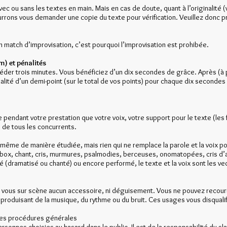
ec ou sans les textes en main. Mais en cas de doute, quant à l’originalité (
ourrons vous demander une copie du texte pour vérification. Veuillez donc
n match d’improvisation, c’est pourquoi l’improvisation est prohibée.
m) et pénalités
éder trois minutes. Vous bénéficiez d’un dix secondes de grâce. Après (à p
lité d’un demi-point (sur le total de vos points) pour chaque dix secondes
e pendant votre prestation que votre voix, votre support pour le texte (les f
e de tous les concurrents.
même de manière étudiée, mais rien qui ne remplace la parole et la voix po
t box, chant, cris, murmures, psalmodies, berceuses, onomatopées, cris d’a
rété (dramatisé ou chanté) ou encore performé, le texte et la voix sont les 
 vous sur scène aucun accessoire, ni déguisement. Vous ne pouvez recouri
produisant de la musique, du rythme ou du bruit. Ces usages vous disqual
 les procédures générales