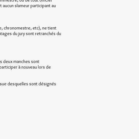
ammestre, ou de tout officiel
t aucun slameur participant au
re, chronomestre, etc), ne tient
ntages du jury sont retranchés du
des deux manches sont
articiper à nouveau lors de
issue desquelles sont désignés