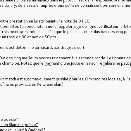
personnes choisies au hasard dans le public. Il est de la responsabilité du sl
s du jury, de s’assurer auprès d’eux qu’ils ne connaissent personnellemen
otre prestation en lui attribuant une note de 0 à 10.
et pénalités (on peut notamment l’appeler juge de ligne, vérificateur, arbit
rois pointages médians : c-à-d que le plus haut et le plus bas des cinq poi
r un total de 30 et non de 50 pts.
urs est déterminé au hasard, par tirage au sort.
l’un des cinq meilleurs scores reviennent à la seconde ronde. Les points 
 champion. Notez que le gagnant d’une joute en saison régulière ne peut p
un match est automatiquement qualifié pour les éliminatoires locales, à l’
x finales provinciales (le Grand slam).
de poésie?
n en Slam de poésie?
une exclusivité à Québec)?